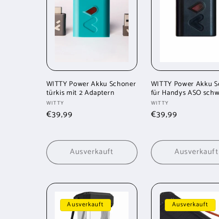
g
o
r
i
WITTY Power Akku Schoner
WITTY Power Akku S
türkis mit 2 Adaptern
für Handys ASO schw
Anbieter:
Anbieter:
WITTY
WITTY
e
Normaler
€39,99
Normaler
€39,99
Preis
Preis
:
Ausverkauft
Ausverkauft
Ausverkauft
Ausverkauft