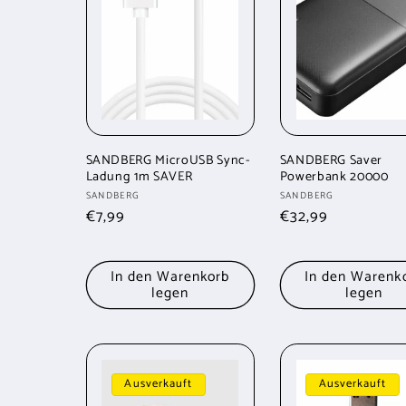
SANDBERG MicroUSB Sync-
SANDBERG Saver
Ladung 1m SAVER
Powerbank 20000
Anbieter:
Anbieter:
SANDBERG
SANDBERG
Normaler
€7,99
Normaler
€32,99
Preis
Preis
In den Warenkorb
In den Warenk
legen
legen
Ausverkauft
Ausverkauft