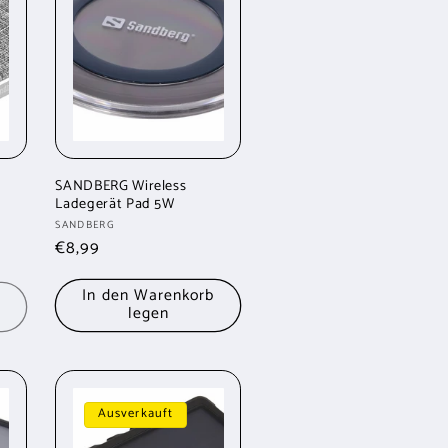
SANDBERG Wireless
Ladegerät Pad 5W
Anbieter:
SANDBERG
Normaler
€8,99
Preis
In den Warenkorb
legen
Ausverkauft