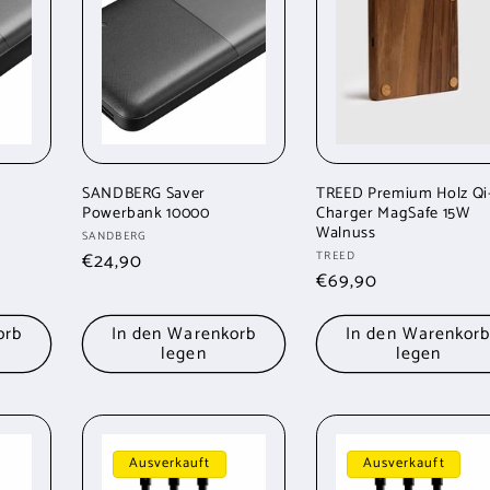
SANDBERG Saver
TREED Premium Holz Qi
Powerbank 10000
Charger MagSafe 15W
Walnuss
Anbieter:
SANDBERG
Anbieter:
TREED
Normaler
€24,90
Normaler
€69,90
Preis
Preis
orb
In den Warenkorb
In den Warenkor
legen
legen
Ausverkauft
Ausverkauft