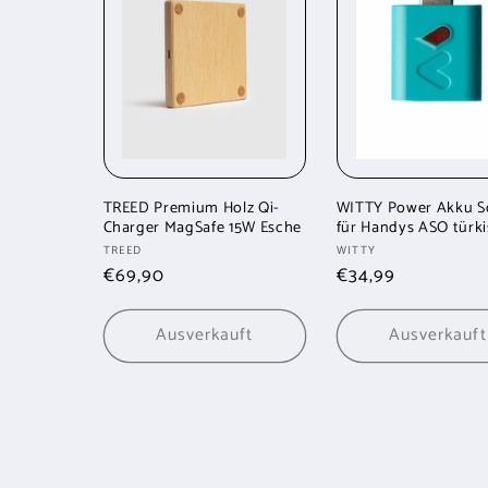
TREED Premium Holz Qi-
WITTY Power Akku S
Charger MagSafe 15W Esche
für Handys ASO türki
Anbieter:
Anbieter:
TREED
WITTY
Normaler
€69,90
Normaler
€34,99
Preis
Preis
Ausverkauft
Ausverkauft