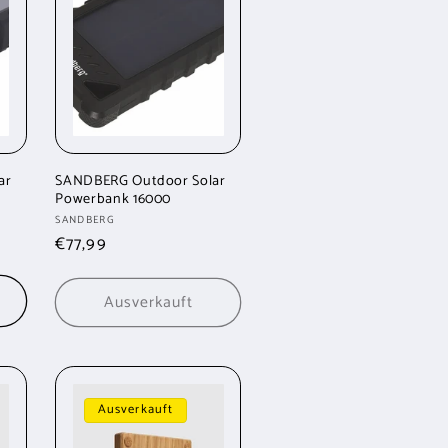
ar
SANDBERG Outdoor Solar
Powerbank 16000
Anbieter:
SANDBERG
Normaler
€77,99
Preis
b
Ausverkauft
Ausverkauft