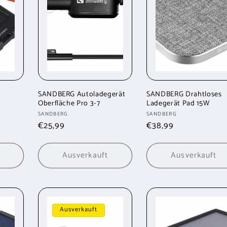
SANDBERG Autoladegerät
SANDBERG Drahtloses
Oberfläche Pro 3-7
Ladegerät Pad 15W
Anbieter:
Anbieter:
SANDBERG
SANDBERG
Normaler
€25,99
Normaler
€38,99
Preis
Preis
Ausverkauft
Ausverkauft
Ausverkauft