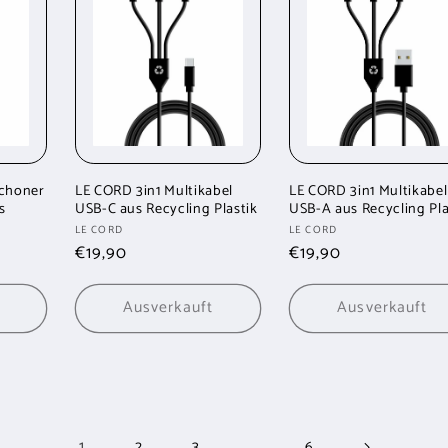
choner
LE CORD 3in1 Multikabel
LE CORD 3in1 Multikabel
s
USB-C aus Recycling Plastik
USB-A aus Recycling Pla
Anbieter:
Anbieter:
LE CORD
LE CORD
Normaler
€19,90
Normaler
€19,90
Preis
Preis
Ausverkauft
Ausverkauft
1
…
2
3
6