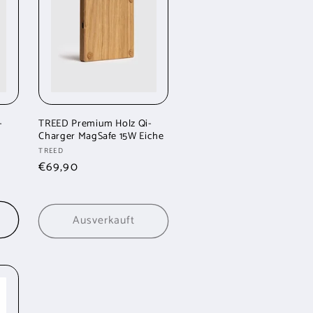
-
TREED Premium Holz Qi-
Charger MagSafe 15W Eiche
Anbieter:
TREED
Normaler
€69,90
Preis
b
Ausverkauft