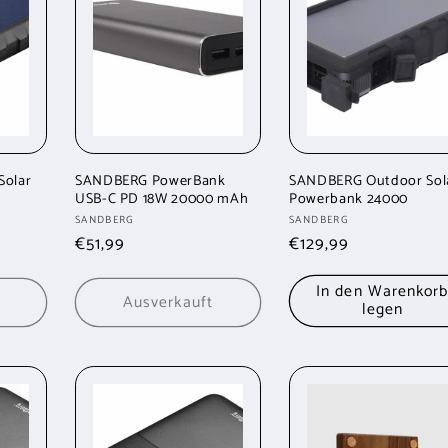
Solar
SANDBERG PowerBank
SANDBERG Outdoor Sol
USB-C PD 18W 20000 mAh
Powerbank 24000
Anbieter:
Anbieter:
SANDBERG
SANDBERG
Normaler
€51,99
Normaler
€129,99
Preis
Preis
In den Warenkor
Ausverkauft
legen