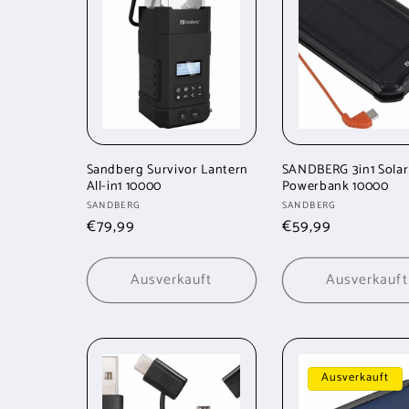
Sandberg Survivor Lantern
SANDBERG 3in1 Solar
All-in1 10000
Powerbank 10000
Anbieter:
Anbieter:
SANDBERG
SANDBERG
Normaler
€79,99
Normaler
€59,99
Preis
Preis
Ausverkauft
Ausverkauft
Ausverkauft