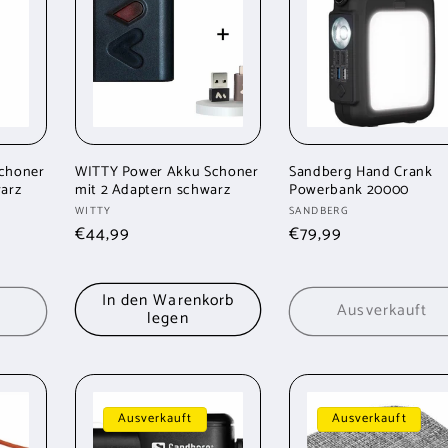
choner
WITTY Power Akku Schoner
Sandberg Hand Crank
arz
mit 2 Adaptern schwarz
Powerbank 20000
Anbieter:
Anbieter:
WITTY
SANDBERG
Normaler
€44,99
Normaler
€79,99
Preis
Preis
In den Warenkorb
Ausverkauft
legen
Ausverkauft
Ausverkauft