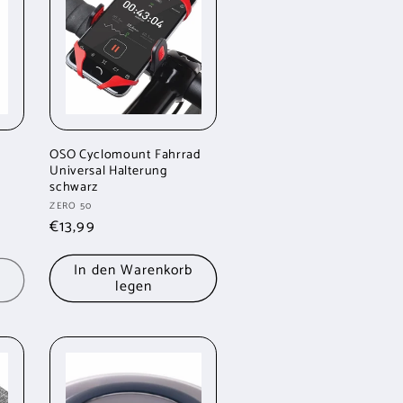
OSO Cyclomount Fahrrad
Universal Halterung
schwarz
Anbieter:
ZERO 50
Normaler
€13,99
Preis
In den Warenkorb
legen