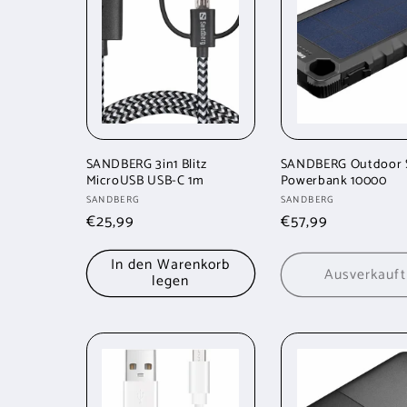
SANDBERG 3in1 Blitz
SANDBERG Outdoor 
MicroUSB USB-C 1m
Powerbank 10000
Anbieter:
Anbieter:
SANDBERG
SANDBERG
Normaler
€25,99
Normaler
€57,99
Preis
Preis
In den Warenkorb
Ausverkauft
legen