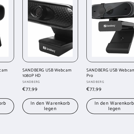
cam
SANDBERG USB Webcam
SANDBERG USB Webca
1080P HD
Pro
Anbieter:
Anbieter:
SANDBERG
SANDBERG
Normaler
€77,99
Normaler
€77,99
Preis
Preis
orb
In den Warenkorb
In den Warenkor
legen
legen