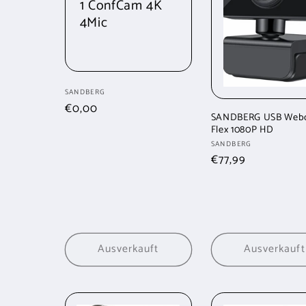
g
1 ConfCam 4K
4Mic
o
r
Anbieter:
SANDBERG
Normaler
€0,00
i
SANDBERG USB Web
Preis
Flex 1080P HD
Anbieter:
SANDBERG
e
Normaler
€77,99
Preis
:
Ausverkauft
Ausverkauft