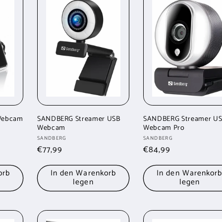
 Webcam
SANDBERG Streamer USB
SANDBERG Streamer U
Webcam
Webcam Pro
Anbieter:
Anbieter:
SANDBERG
SANDBERG
Normaler
€77,99
Normaler
€84,99
Preis
Preis
orb
In den Warenkorb
In den Warenkor
legen
legen