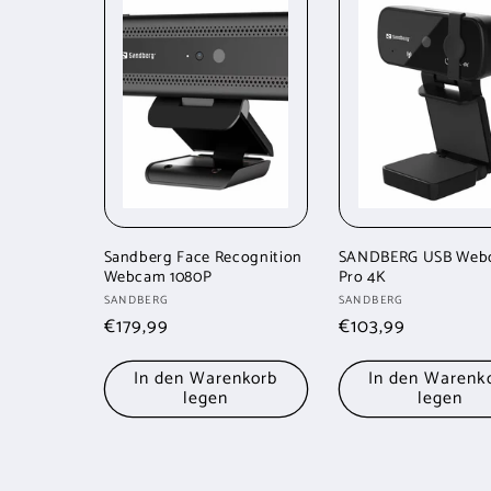
Sandberg Face Recognition
SANDBERG USB Web
Webcam 1080P
Pro 4K
Anbieter:
Anbieter:
SANDBERG
SANDBERG
Normaler
€179,99
Normaler
€103,99
Preis
Preis
In den Warenkorb
In den Warenk
legen
legen