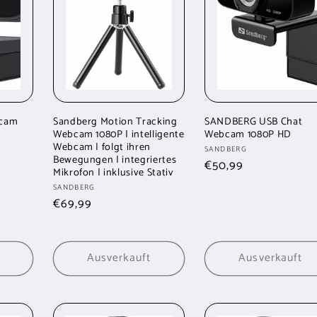
cam
Sandberg Motion Tracking
SANDBERG USB Chat
Webcam 1080P | intelligente
Webcam 1080P HD
Webcam | folgt ihren
Anbieter:
SANDBERG
Bewegungen | integriertes
Normaler
€50,99
Mikrofon | inklusive Stativ
Preis
Anbieter:
SANDBERG
Normaler
€69,99
Preis
Ausverkauft
Ausverkauft