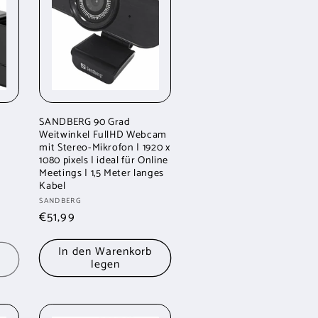
SANDBERG 90 Grad
Weitwinkel FullHD Webcam
mit Stereo-Mikrofon | 1920 x
1080 pixels | ideal für Online
Meetings | 1,5 Meter langes
Kabel
Anbieter:
SANDBERG
Normaler
€51,99
Preis
In den Warenkorb
legen