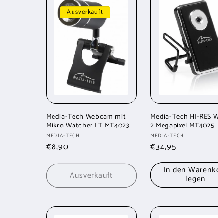
Ausverkauft
Media-Tech Webcam mit
Media-Tech HI-RES
Mikro Watcher LT MT4023
2 Megapixel MT4025
Anbieter:
Anbieter:
MEDIA-TECH
MEDIA-TECH
Normaler
€8,90
Normaler
€34,95
Preis
Preis
In den Warenk
Ausverkauft
legen