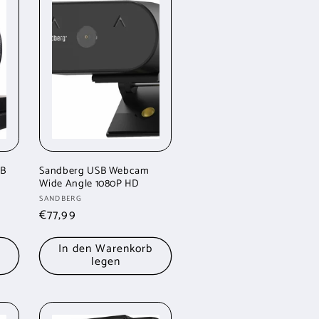
SB
Sandberg USB Webcam
Wide Angle 1080P HD
Anbieter:
SANDBERG
Normaler
€77,99
Preis
b
In den Warenkorb
legen