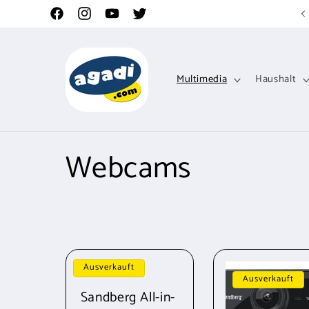
Direkt
zum
Facebook
Instagram
YouTube
Twitter
Inhalt
Multimedia
Haushalt
K
Webcams
a
t
e
Ausverkauft
Ausverkauft
Sandberg All-in-