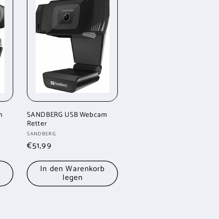
m
SANDBERG USB Webcam
Retter
Anbieter:
SANDBERG
Normaler
€51,99
Preis
b
In den Warenkorb
legen