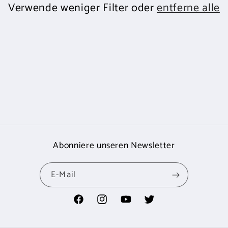
r
Verwende weniger Filter oder
entferne alle
i
e
:
Abonniere unseren Newsletter
E-Mail
Facebook
Instagram
YouTube
Twitter