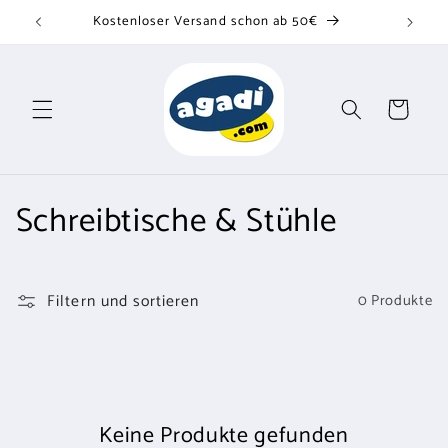
Direkt
Kostenloser Versand schon ab 50€
zum
Inhalt
Warenkorb
K
Schreibtische & Stühle
a
t
Filtern und sortieren
0 Produkte
e
g
o
Keine Produkte gefunden