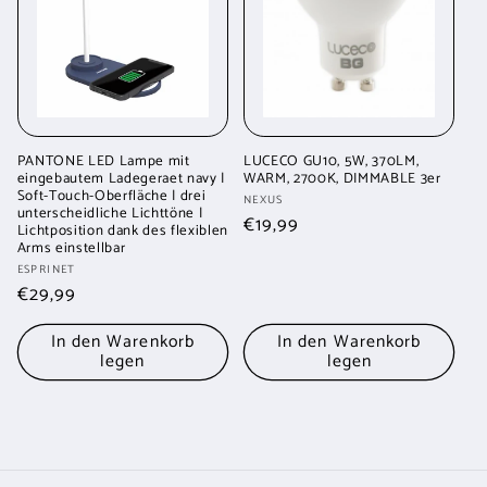
PANTONE LED Lampe mit
LUCECO GU10, 5W, 370LM,
eingebautem Ladegeraet navy |
WARM, 2700K, DIMMABLE 3er
Soft-Touch-Oberfläche | drei
Anbieter:
NEXUS
unterscheidliche Lichttöne |
Normaler
€19,99
Lichtposition dank des flexiblen
Arms einstellbar
Preis
Anbieter:
ESPRINET
Normaler
€29,99
Preis
In den Warenkorb
In den Warenkorb
legen
legen