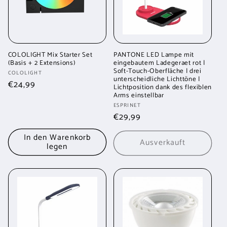
COLOLIGHT Mix Starter Set
PANTONE LED Lampe mit
(Basis + 2 Extensions)
eingebautem Ladegeraet rot |
Soft-Touch-Oberfläche | drei
Anbieter:
COLOLIGHT
unterscheidliche Lichttöne |
Normaler
€24,99
Lichtposition dank des flexiblen
Arms einstellbar
Preis
Anbieter:
ESPRINET
Normaler
€29,99
Preis
In den Warenkorb
Ausverkauft
legen