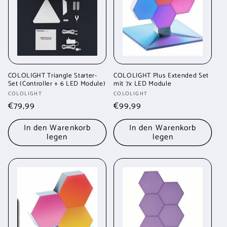
r
i
e
:
COLOLIGHT Triangle Starter-
COLOLIGHT Plus Extended Set
Set (Controller + 6 LED Module)
mit 7x LED Module
Anbieter:
Anbieter:
COLOLIGHT
COLOLIGHT
Normaler
€79,99
Normaler
€99,99
Preis
Preis
In den Warenkorb
In den Warenkorb
legen
legen