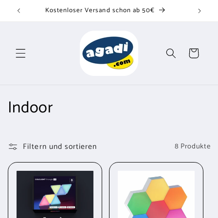
Direkt
Kostenloser Versand schon ab 50€
zum
Inhalt
Warenkorb
K
Indoor
a
t
Filtern und sortieren
8 Produkte
e
g
o