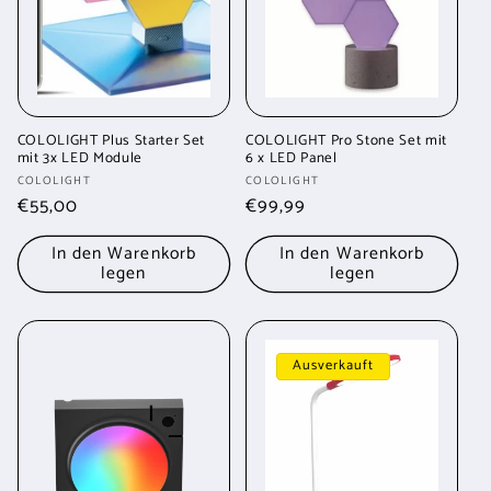
COLOLIGHT Plus Starter Set
COLOLIGHT Pro Stone Set mit
mit 3x LED Module
6 x LED Panel
Anbieter:
Anbieter:
COLOLIGHT
COLOLIGHT
Normaler
€55,00
Normaler
€99,99
Preis
Preis
In den Warenkorb
In den Warenkorb
legen
legen
Ausverkauft