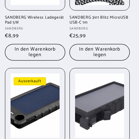
SANDBERG Wireless Ladegerät
SANDBERG 3in1 Blitz MicroUSB
Pad 5W
USB-C 1m
Anbieter:
Anbieter:
SANDBERG
SANDBERG
Normaler
€8,99
Normaler
€25,99
Preis
Preis
In den Warenkorb
In den Warenkorb
legen
legen
Ausverkauft