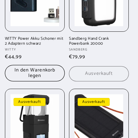
WITTY Power Akku Schoner mit
Sandberg Hand Crank
2 Adaptern schwarz
Powerbank 20000
Anbieter:
Anbieter:
WITTY
SANDBERG
Normaler
€44,99
Normaler
€79,99
Preis
Preis
In den Warenkorb
Ausverkauft
legen
Ausverkauft
Ausverkauft