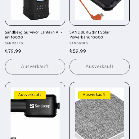
Sandberg Survivor Lantern All-
SANDBERG 3in1 Solar
in1 10000
Powerbank 10000
Anbieter:
Anbieter:
SANDBERG
SANDBERG
Normaler
€79,99
Normaler
€59,99
Preis
Preis
Ausverkauft
Ausverkauft
Ausverkauft
Ausverkauft