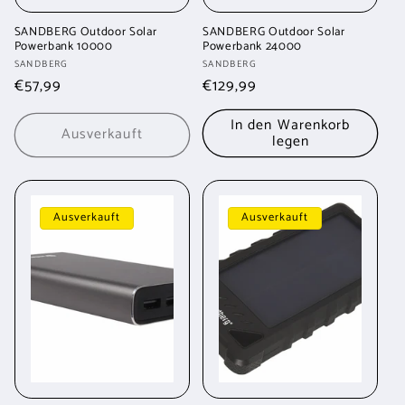
SANDBERG Outdoor Solar
SANDBERG Outdoor Solar
Powerbank 10000
Powerbank 24000
Anbieter:
Anbieter:
SANDBERG
SANDBERG
Normaler
€57,99
Normaler
€129,99
Preis
Preis
In den Warenkorb
Ausverkauft
legen
Ausverkauft
Ausverkauft