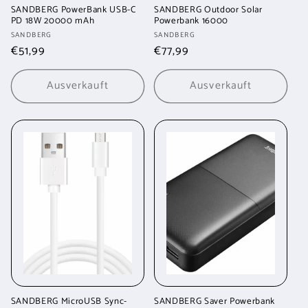
SANDBERG PowerBank USB-C
SANDBERG Outdoor Solar
PD 18W 20000 mAh
Powerbank 16000
Anbieter:
Anbieter:
SANDBERG
SANDBERG
Normaler
€51,99
Normaler
€77,99
Preis
Preis
Ausverkauft
Ausverkauft
SANDBERG MicroUSB Sync-
SANDBERG Saver Powerbank