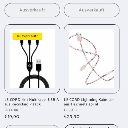
Preis
Preis
Ausverkauft
Ausverkauft
Ausverkauft
LE CORD 3in1 Multikabel USB-A
LE CORD Lightning Kabel 2m
aus Recycling Plastik
aus Fischnetz spiral
Anbieter:
Anbieter:
LE CORD
LE CORD
Normaler
€19,90
Normaler
€29,90
Preis
Preis