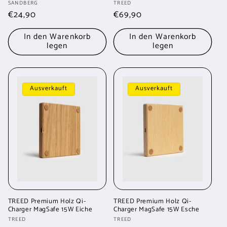
Anbieter:
Anbieter:
SANDBERG
TREED
Normaler
€24,90
Normaler
€69,90
Preis
Preis
In den Warenkorb
In den Warenkorb
legen
legen
Ausverkauft
Ausverkauft
TREED Premium Holz Qi-
TREED Premium Holz Qi-
Charger MagSafe 15W Eiche
Charger MagSafe 15W Esche
Anbieter:
Anbieter:
TREED
TREED