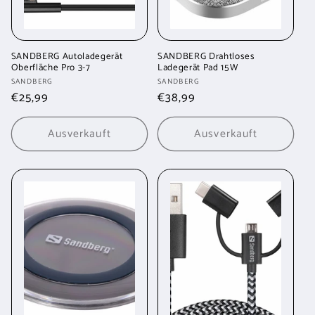
SANDBERG Autoladegerät
SANDBERG Drahtloses
Oberfläche Pro 3-7
Ladegerät Pad 15W
Anbieter:
Anbieter:
SANDBERG
SANDBERG
Normaler
€25,99
Normaler
€38,99
Preis
Preis
Ausverkauft
Ausverkauft