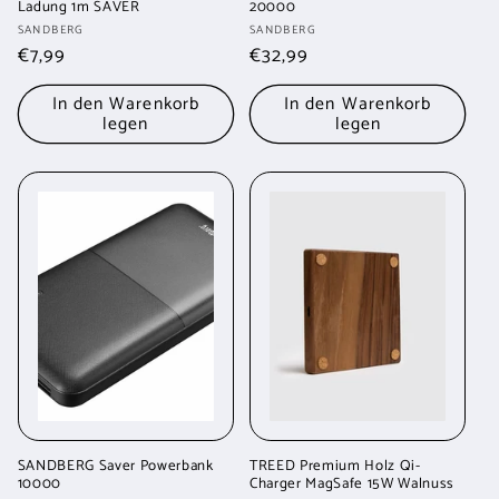
Ladung 1m SAVER
20000
Anbieter:
Anbieter:
SANDBERG
SANDBERG
Normaler
€7,99
Normaler
€32,99
Preis
Preis
In den Warenkorb
In den Warenkorb
legen
legen
SANDBERG Saver Powerbank
TREED Premium Holz Qi-
10000
Charger MagSafe 15W Walnuss