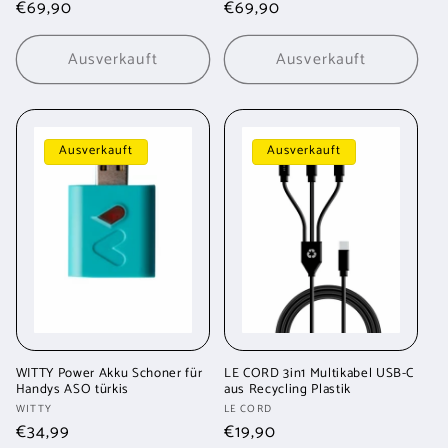
Normaler
€69,90
Normaler
€69,90
Preis
Preis
Ausverkauft
Ausverkauft
Ausverkauft
Ausverkauft
WITTY Power Akku Schoner für
LE CORD 3in1 Multikabel USB-C
Handys ASO türkis
aus Recycling Plastik
Anbieter:
Anbieter:
WITTY
LE CORD
Normaler
€34,99
Normaler
€19,90