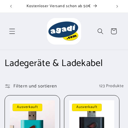
Direkt
Kostenloser Versand schon ab 50€
zum
Inhalt
Warenkorb
K
Ladegeräte & Ladekabel
a
t
Filtern und sortieren
123 Produkte
e
g
Ausverkauft
Ausverkauft
o