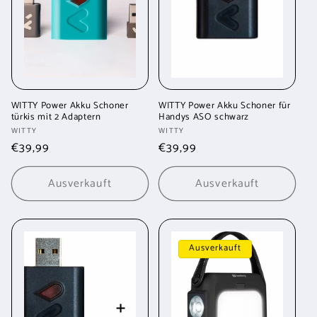
r
i
e
:
WITTY Power Akku Schoner
WITTY Power Akku Schoner für
türkis mit 2 Adaptern
Handys ASO schwarz
Anbieter:
Anbieter:
WITTY
WITTY
Normaler
€39,99
Normaler
€39,99
Preis
Preis
Ausverkauft
Ausverkauft
Ausverkauft