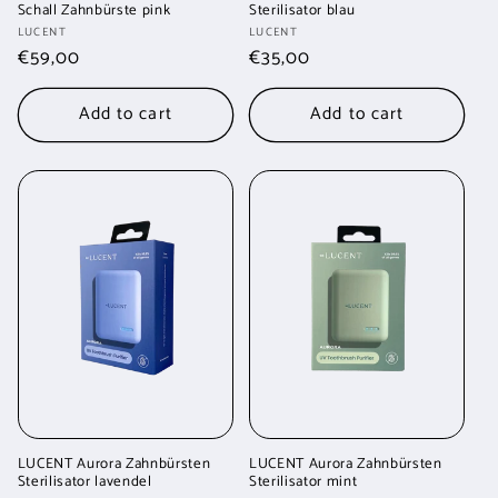
Schall Zahnbürste pink
Sterilisator blau
Vendor:
Vendor:
LUCENT
LUCENT
Regular
€59,00
Regular
€35,00
price
price
Add to cart
Add to cart
LUCENT Aurora Zahnbürsten
LUCENT Aurora Zahnbürsten
Sterilisator lavendel
Sterilisator mint