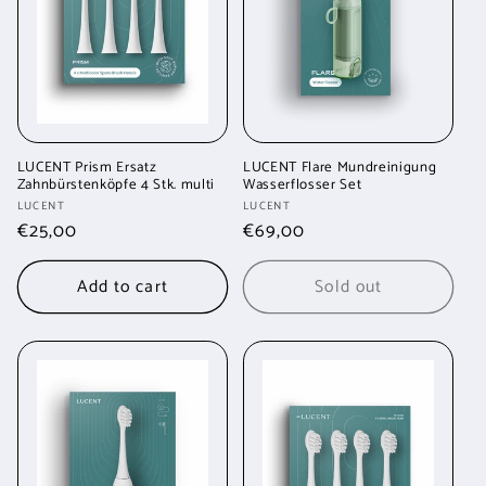
LUCENT Prism Ersatz
LUCENT Flare Mundreinigung
Zahnbürstenköpfe 4 Stk. multi
Wasserflosser Set
Vendor:
Vendor:
LUCENT
LUCENT
Regular
€25,00
Regular
€69,00
price
price
Add to cart
Sold out