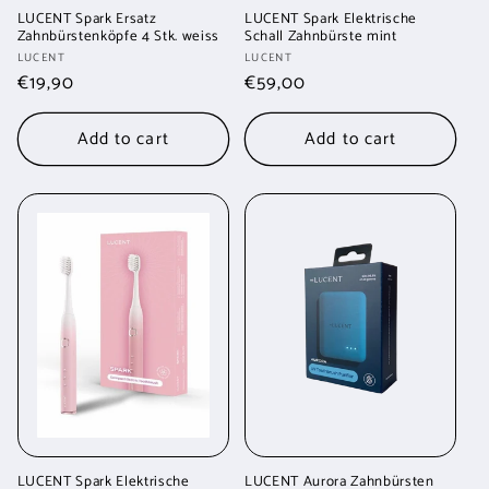
LUCENT Spark Ersatz
LUCENT Spark Elektrische
Zahnbürstenköpfe 4 Stk. weiss
Schall Zahnbürste mint
Vendor:
Vendor:
LUCENT
LUCENT
Regular
€19,90
Regular
€59,00
price
price
Add to cart
Add to cart
LUCENT Spark Elektrische
LUCENT Aurora Zahnbürsten