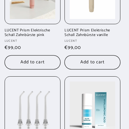
LUCENT Prism Elektrische
LUCENT Prism Elektrische
Schall Zahnbürste pink
Schall Zahnbürste vanille
Vendor:
Vendor:
LUCENT
LUCENT
Regular
€99,00
Regular
€99,00
price
price
Add to cart
Add to cart