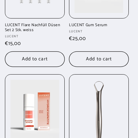
LUCENT Flare Nachfüll Düsen
LUCENT Gum Serum
Set 2 Stk. weiss
Vendor:
LUCENT
Vendor:
LUCENT
Regular
€25,00
Regular
€15,00
price
price
Add to cart
Add to cart