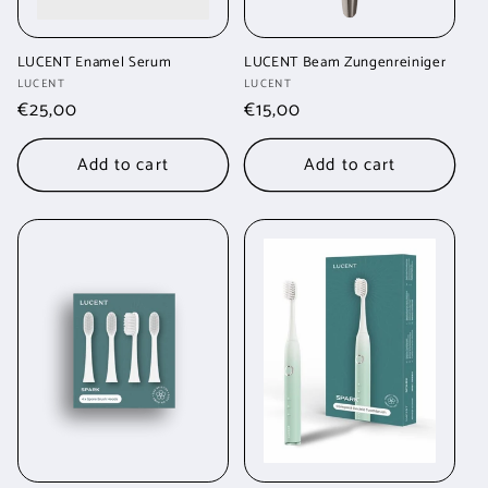
LUCENT Enamel Serum
LUCENT Beam Zungenreiniger
Vendor:
Vendor:
LUCENT
LUCENT
Regular
€25,00
Regular
€15,00
price
price
Add to cart
Add to cart