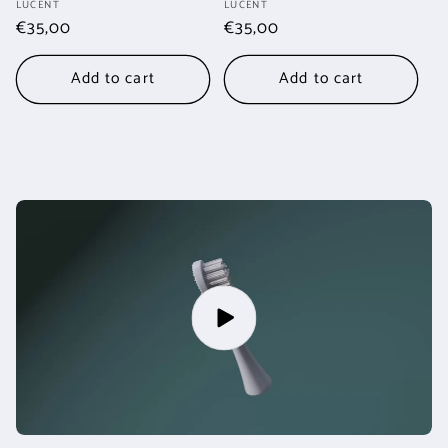
Vendor:
Vendor:
LUCENT
LUCENT
Regular
€35,00
Regular
€35,00
price
price
Add to cart
Add to cart