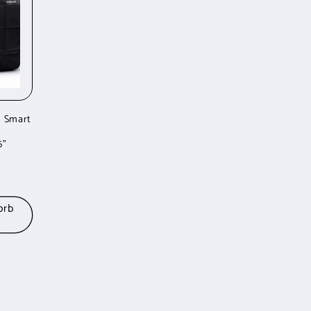
 Smart
6"
reis
orb