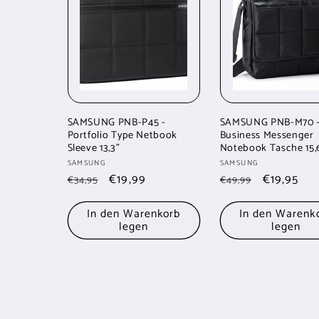
g
o
r
i
SAMSUNG PNB-P45 -
SAMSUNG PNB-M70 -
Portfolio Type Netbook
Business Messenger
Sleeve 13,3"
Notebook Tasche 15,
e
Anbieter:
Anbieter:
SAMSUNG
SAMSUNG
Normaler
Verkaufspreis
€19,99
Normaler
Verkaufsp
€19,95
€34,95
€49,99
Preis
Preis
:
In den Warenkorb
In den Warenk
legen
legen