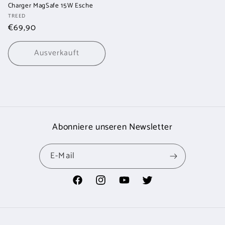
Charger MagSafe 15W Esche
Anbieter:
TREED
Normaler
€69,90
Preis
Ausverkauft
Abonniere unseren Newsletter
E-Mail
Facebook
Instagram
YouTube
Twitter