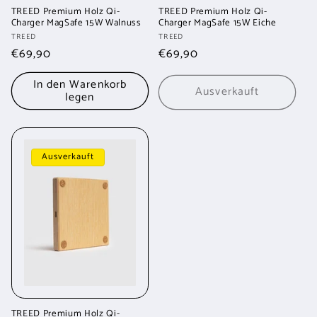
TREED Premium Holz Qi-
TREED Premium Holz Qi-
Charger MagSafe 15W Walnuss
Charger MagSafe 15W Eiche
Anbieter:
Anbieter:
TREED
TREED
Normaler
€69,90
Normaler
€69,90
Preis
Preis
In den Warenkorb
Ausverkauft
legen
Ausverkauft
TREED Premium Holz Qi-