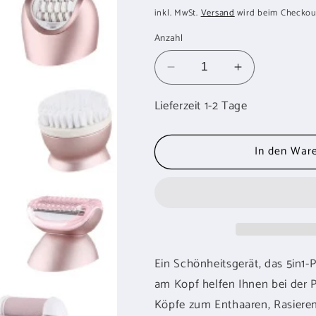
Preis
inkl. MwSt.
Versand
wird beim Checkou
Anzahl
Verringere
Erhöhe
die
die
Lieferzeit 1-2 Tage
Menge
Menge
für
für
BEAUTIFLY
BEAUTIFLY
In den War
B-
B-
Beauty
Beauty
Epilierer
Epilierer
elektrische
elektrische
Fussfeile
Fussfeile
Ein Schönheitsgerät, das 5in1-P
am Kopf helfen Ihnen bei der 
Köpfe zum Enthaaren, Rasieren