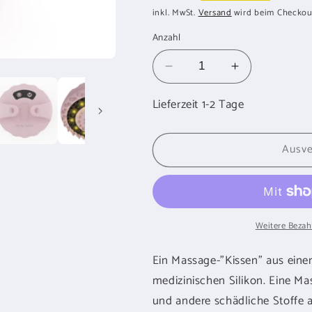
Preis
inkl. MwSt.
Versand
wird beim Checkou
Anzahl
Verringere
Erhöhe
die
die
Lieferzeit 1-2 Tage
Menge
Menge
für
für
BEAUTIFLY
BEAUTIFLY
Ausve
B-
B-
Body
Body
Anti-
Anti-
Cellulite
Cellulite
Handmassagegeraet
Handmassag
Weitere Bezah
Ein Massage-"Kissen" aus eine
medizinischen Silikon. Eine Ma
und andere schädliche Stoffe 