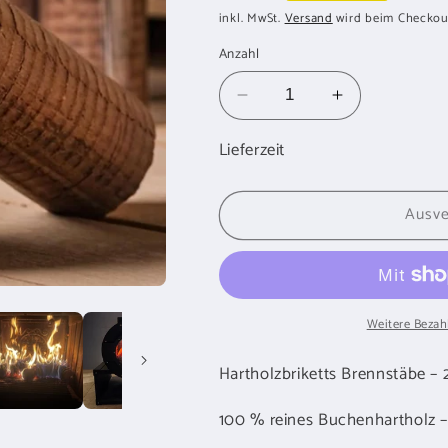
Preis
inkl. MwSt.
Versand
wird beim Checkou
Anzahl
Verringere
Erhöhe
die
die
Lieferzeit
Menge
Menge
für
für
BRENNSTAEBE
BRENNSTA
Ausve
Holzbrikett
Holzbrikett
Buche
Buche
20kg
20kg
Weitere Bezah
Hartholzbriketts Brennstäbe –
100 % reines Buchenhartholz –