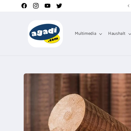
Direkt
zum
Facebook
Instagram
YouTube
Twitter
Inhalt
Multimedia
Haushalt
Zu
Produktinformationen
springen