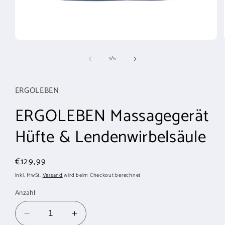
Medien
1
von
1
/
5
in
Modal
öffnen
ERGOLEBEN
ERGOLEBEN Massagegerät
Hüfte & Lendenwirbelsäule
Normaler
€129,99
Preis
inkl. MwSt.
Versand
wird beim Checkout berechnet
Anzahl
Verringere
Erhöhe