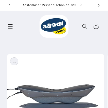
Direkt
Kostenloser Versand schon ab 50€
zum
Inhalt
Warenkorb
u
oduktinformationen
ringen