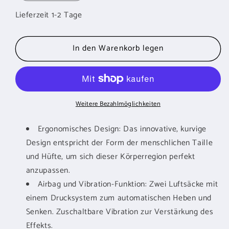
die
die
Lieferzeit 1-2 Tage
Menge
Menge
für
für
ERGOLEBEN
ERGOLEBEN
In den Warenkorb legen
Massagegerät
Massagegerät
Hüfte
Hüfte
&amp;
&amp;
Lendenwirbelsäule
Lendenwirbelsäule
Weitere Bezahlmöglichkeiten
Ergonomisches Design: Das innovative, kurvige
Design entspricht der Form der menschlichen Taille
und Hüfte, um sich dieser Körperregion perfekt
anzupassen.
Airbag und Vibration-Funktion: Zwei Luftsäcke mit
einem Drucksystem zum automatischen Heben und
Senken. Zuschaltbare Vibration zur Verstärkung des
Effekts.