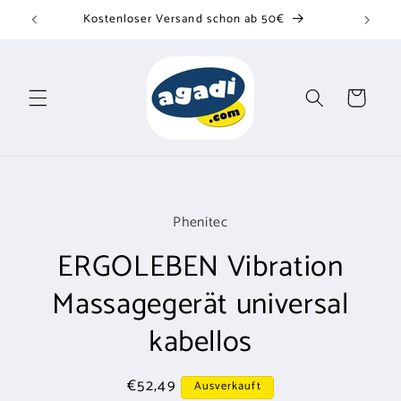
Direkt
Kostenloser Versand schon ab 50€
zum
Inhalt
Warenkorb
u
oduktinformationen
Phenitec
ringen
ERGOLEBEN Vibration
Massagegerät universal
kabellos
Normaler
€52,49
Ausverkauft