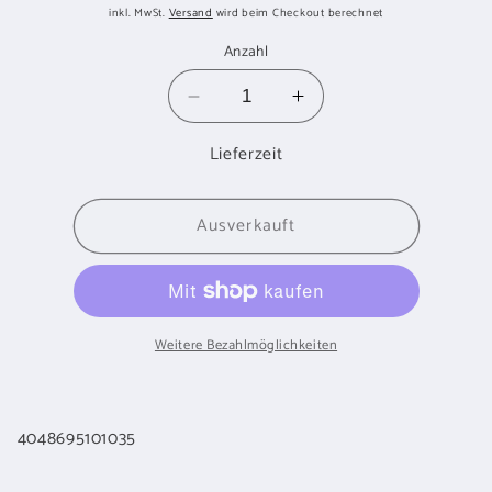
Preis
inkl. MwSt.
Versand
wird beim Checkout berechnet
Anzahl
Verringere
Erhöhe
die
die
Lieferzeit
Menge
Menge
für
für
ERGOLEBEN
ERGOLEBEN
Ausverkauft
Vibration
Vibration
Massagegerät
Massagegerät
universal
universal
kabellos
kabellos
Weitere Bezahlmöglichkeiten
4048695101035