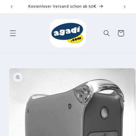
Direkt
Kostenloser Versand schon ab 50€
zum
Inhalt
Warenkorb
u
oduktinformationen
ringen