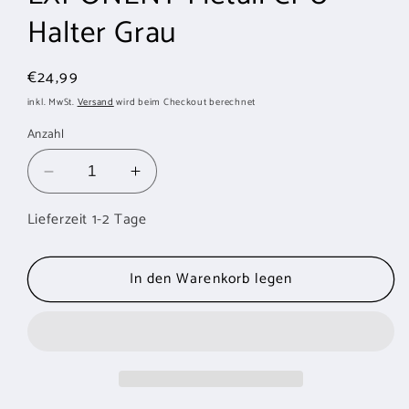
Halter Grau
Normaler
€24,99
Preis
inkl. MwSt.
Versand
wird beim Checkout berechnet
Anzahl
Verringere
Erhöhe
die
die
Lieferzeit 1-2 Tage
Menge
Menge
für
für
EXPONENT
EXPONENT
In den Warenkorb legen
Metall
Metall
CPU
CPU
Halter
Halter
Grau
Grau