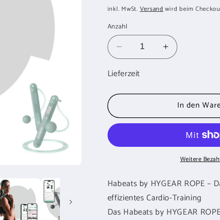
Preis
inkl. MwSt.
Versand
wird beim Checkou
Anzahl
Verringere
Erhöhe
die
die
Lieferzeit
Menge
Menge
für
für
HYGEAR
HYGEAR
In den War
Smarte
Smarte
Springseile
Springseile
Set
Set
Jade
Jade
Weitere Bezah
Habeats by HYGEAR ROPE – Das
effizientes Cardio-Training
Das Habeats by HYGEAR ROPE ist