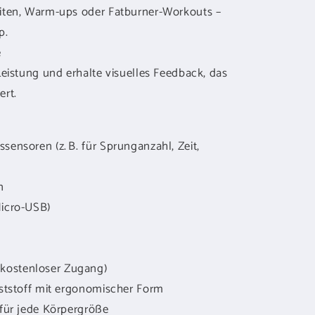
heiten, Warm-ups oder Fatburner-Workouts –
p.
e
 Leistung und erhalte visuelles Feedback, das
ert.
sensoren (z. B. für Sprunganzahl, Zeit,
n
Micro-USB)
kostenloser Zugang)
unststoff mit ergonomischer Form
 für jede Körpergröße