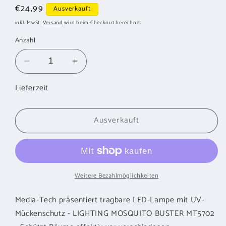
Normaler
€24,99
Ausverkauft
Preis
inkl. MwSt.
Versand
wird beim Checkout berechnet
Anzahl
Verringere
Erhöhe
die
die
Lieferzeit
Menge
Menge
für
für
MEDIA-
MEDIA-
Ausverkauft
TECH
TECH
LIGHTING
LIGHTING
MOSQUITO
MOSQUITO
BUSTER
BUSTER
MT5702
MT5702
Weitere Bezahlmöglichkeiten
Media-Tech präsentiert tragbare LED-Lampe mit UV-
Mückenschutz - LIGHTING MOSQUITO BUSTER MT5702