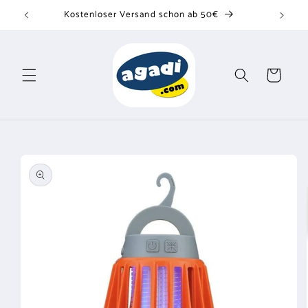
Direkt
Kostenloser Versand schon ab 50€
zum
Inhalt
Warenkorb
u
oduktinformationen
ringen