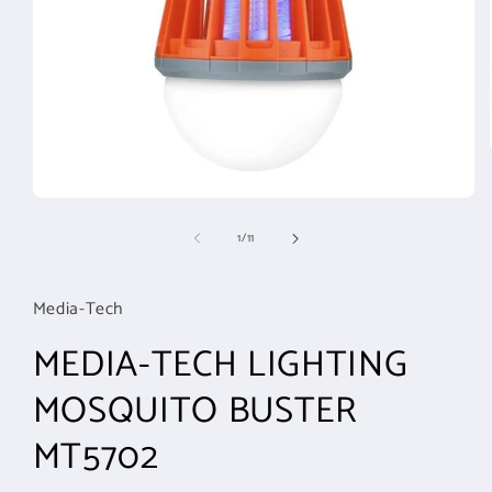
Medien
1
von
1
/
11
in
Modal
öffnen
Media-Tech
MEDIA-TECH LIGHTING
MOSQUITO BUSTER
MT5702