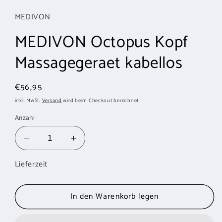
MEDIVON
MEDIVON Octopus Kopf
Massagegeraet kabellos
Normaler
€56,95
Preis
inkl. MwSt.
Versand
wird beim Checkout berechnet
Anzahl
Verringere
Erhöhe
die
die
Lieferzeit
Menge
Menge
für
für
MEDIVON
MEDIVON
In den Warenkorb legen
Octopus
Octopus
Kopf
Kopf
Massagegeraet
Massagegeraet