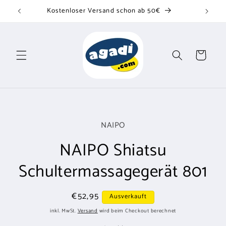
Direkt
Kostenloser Versand schon ab 50€
zum
Inhalt
Warenkorb
u
oduktinformationen
NAIPO
ringen
NAIPO Shiatsu
Schultermassagegerät 801
Normaler
€52,95
Ausverkauft
Preis
inkl. MwSt.
Versand
wird beim Checkout berechnet