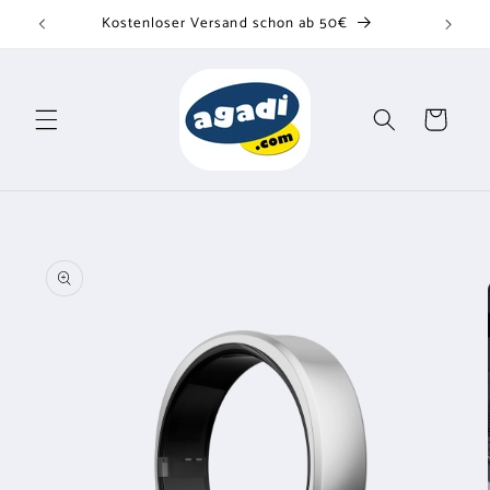
Direkt
Kostenloser Versand schon ab 50€
zum
Inhalt
Warenkorb
u
oduktinformationen
ringen