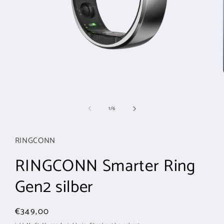
Medien
1
von
1
/
6
in
Modal
öffnen
RINGCONN
RINGCONN Smarter Ring
Gen2 silber
Normaler
€349,00
Preis