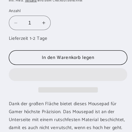
inkl. MwSt.
Versand
wird beim Checkout berechnet
Anzahl
Verringere
Erhöhe
die
die
Lieferzeit 1-2 Tage
Menge
Menge
für
für
SANDBERG
SANDBERG
In den Warenkorb legen
Gamer
Gamer
Desk
Desk
Pad
Pad
XXXL
XXXL
Dank der großen Fläche bietet dieses Mousepad für
Gamer höchste Präzision. Das Mousepad ist an der
Unterseite mit einem rutschfesten Material beschichtet,
damit es auch nicht verrutscht, wenn es hoch her geht.