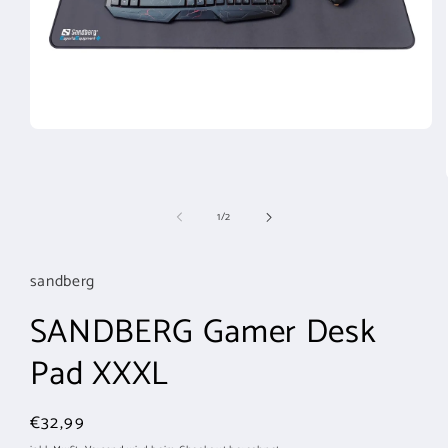
Medien
1
in
Modal
öffnen
von
1
/
2
sandberg
SANDBERG Gamer Desk
Pad XXXL
Normaler
€32,99
Preis