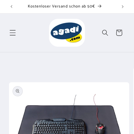
Direkt
Kostenloser Versand schon ab 50€
zum
Inhalt
Warenkorb
u
oduktinformationen
ringen