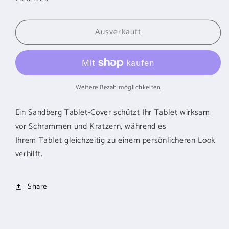
für
für
SANDBERG
SANDBERG
Ausverkauft
Tablet-
Tablet-
Cover
Cover
drehbar
drehbar
für
für
iPad
iPad
Weitere Bezahlmöglichkeiten
7/8
7/8
Ein Sandberg Tablet-Cover schützt Ihr Tablet wirksam
vor Schrammen und Kratzern, während es
Ihrem Tablet gleichzeitig zu einem persönlicheren Look
verhilft.
Share