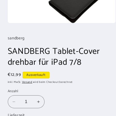
Medien
1
in
Modal
sandberg
öffnen
SANDBERG Tablet-Cover
drehbar für iPad 7/8
Normaler
€12,99
Ausverkauft
Preis
inkl. MwSt.
Versand
wird beim Checkout berechnet
Anzahl
Verringere
Erhöhe
die
die
Lieferzeit
Menge
Menge