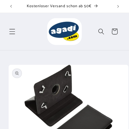
Direkt
Kostenloser Versand schon ab 50€
zum
Inhalt
Warenkorb
u
oduktinformationen
ringen