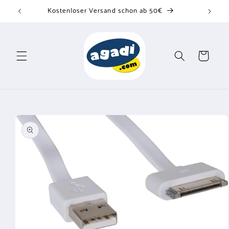
Direkt
Kostenloser Versand schon ab 50€
zum
Inhalt
Warenkorb
u
oduktinformationen
ringen