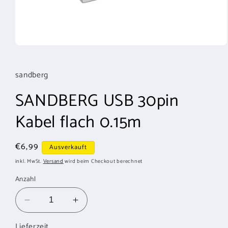
Medien
1
in
Modal
sandberg
öffnen
SANDBERG USB 30pin
Kabel flach 0.15m
Normaler
€6,99
Ausverkauft
Preis
inkl. MwSt.
Versand
wird beim Checkout berechnet
Anzahl
Verringere
Erhöhe
die
die
Lieferzeit
Menge
Menge