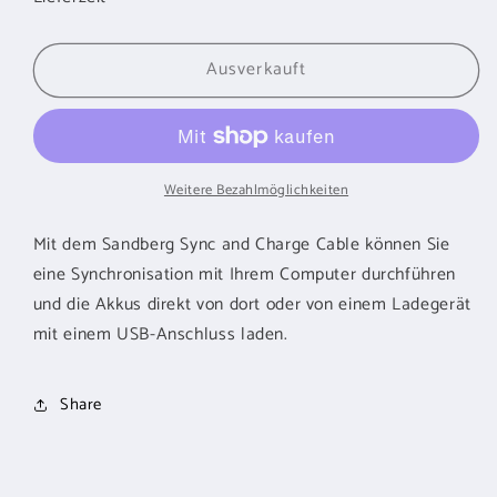
für
für
SANDBERG
SANDBERG
Ausverkauft
USB
USB
30pin
30pin
Kabel
Kabel
flach
flach
0.15m
0.15m
Weitere Bezahlmöglichkeiten
Mit dem Sandberg Sync and Charge Cable können Sie
eine Synchronisation mit Ihrem Computer durchführen
und die Akkus direkt von dort oder von einem Ladegerät
mit einem USB-Anschluss laden.
Share