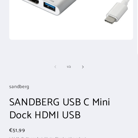
Medien
1
in
Modal
öffnen
von
1
/
2
sandberg
SANDBERG USB C Mini
Dock HDMI USB
Normaler
€51,99
Preis