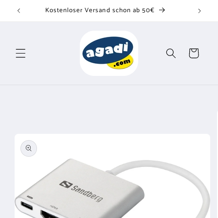
Direkt
Kostenloser Versand schon ab 50€
zum
Inhalt
Warenkorb
u
oduktinformationen
ringen