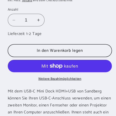
inkl. MwSt.
Versand
wird beim Checkout berechnet
Anzahl
Verringere
Erhöhe
die
die
Lieferzeit 1-2 Tage
Menge
Menge
für
für
SANDBERG
SANDBERG
In den Warenkorb legen
USB
USB
C
C
Mini
Mini
Dock
Dock
HDMI
HDMI
Weitere Bezahlmöglichkeiten
USB
USB
Mit dem USB-C Mini Dock HDMI+USB von Sandberg
können Sie Ihren USB-C-Anschluss verwenden, um einen
zweiten Monitor, einen Fernseher oder einen Projektor
an Ihren Computer anzuschließen. Ihnen steht auch ein