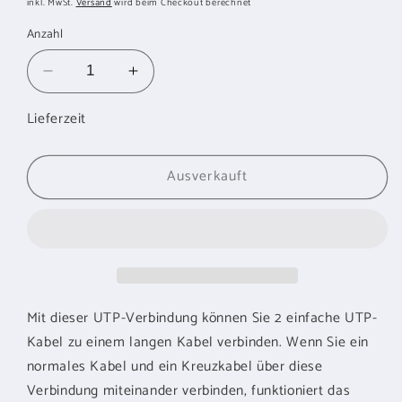
inkl. MwSt.
Versand
wird beim Checkout berechnet
Anzahl
Verringere
Erhöhe
die
die
Lieferzeit
Menge
Menge
für
für
SANDBERG
SANDBERG
Ausverkauft
UTP-
UTP-
Verbindung
Verbindung
F-
F-
F
F
Mit dieser UTP-Verbindung können Sie 2 einfache UTP-
Kabel zu einem langen Kabel verbinden. Wenn Sie ein
normales Kabel und ein Kreuzkabel über diese
Verbindung miteinander verbinden, funktioniert das