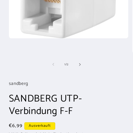
Medien
1
in
Modal
öffnen
von
1
/
2
sandberg
SANDBERG UTP-
Verbindung F-F
Normaler
€6,99
Ausverkauft
Preis