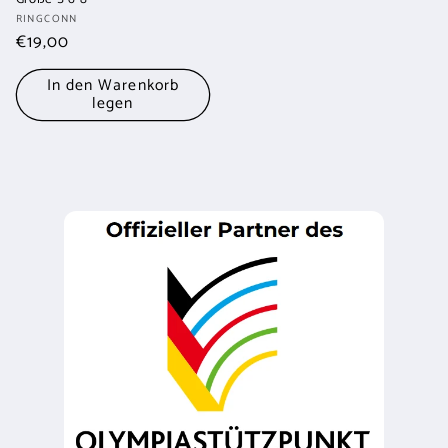
Anbieter:
RINGCONN
Normaler
€19,00
Preis
In den Warenkorb
legen