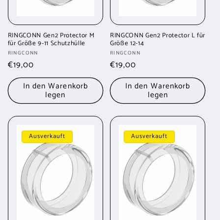
RINGCONN Gen2 Protector M
RINGCONN Gen2 Protector L für
für Größe 9-11 Schutzhülle
Größe 12-14
Anbieter:
Anbieter:
RINGCONN
RINGCONN
Normaler
€19,00
Normaler
€19,00
Preis
Preis
In den Warenkorb
In den Warenkorb
legen
legen
Ausverkauft
Ausverkauft