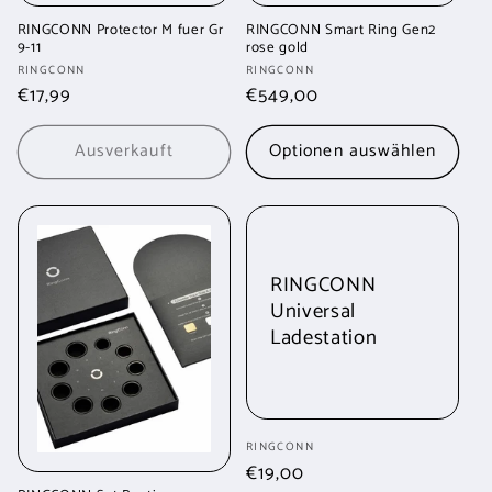
RINGCONN Protector M fuer Gr
RINGCONN Smart Ring Gen2
9-11
rose gold
Anbieter:
Anbieter:
RINGCONN
RINGCONN
Normaler
€17,99
Normaler
€549,00
Preis
Preis
Ausverkauft
Optionen auswählen
RINGCONN
Universal
Ladestation
Anbieter:
RINGCONN
Normaler
€19,00