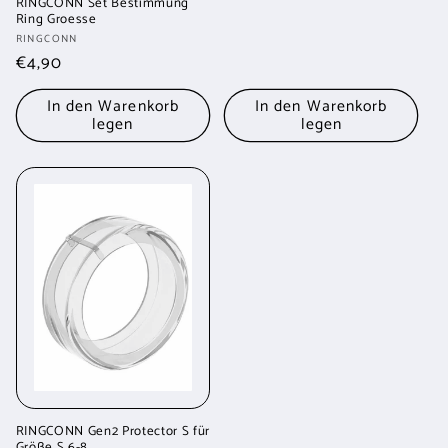
RINGCONN Set Bestimmung
Preis
Ring Groesse
Anbieter:
RINGCONN
Normaler
€4,90
Preis
In den Warenkorb
In den Warenkorb
legen
legen
RINGCONN Gen2 Protector S für
Größe S 6-8