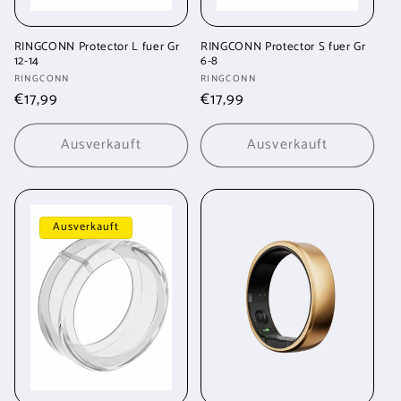
RINGCONN Protector L fuer Gr
RINGCONN Protector S fuer Gr
12-14
6-8
Anbieter:
Anbieter:
RINGCONN
RINGCONN
Normaler
€17,99
Normaler
€17,99
Preis
Preis
Ausverkauft
Ausverkauft
Ausverkauft