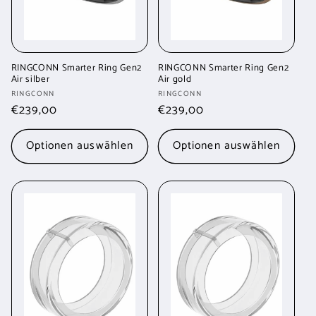
RINGCONN Smarter Ring Gen2
RINGCONN Smarter Ring Gen2
Air silber
Air gold
Anbieter:
Anbieter:
RINGCONN
RINGCONN
Normaler
€239,00
Normaler
€239,00
Preis
Preis
Optionen auswählen
Optionen auswählen