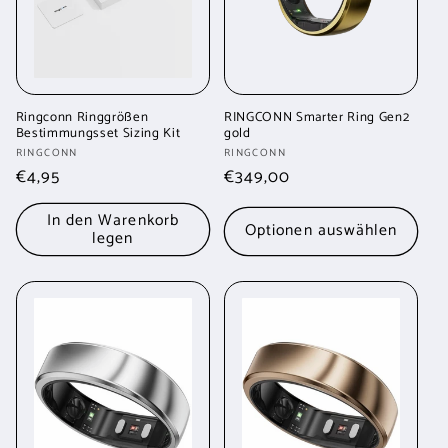
Ringconn Ringgrößen
RINGCONN Smarter Ring Gen2
Bestimmungsset Sizing Kit
gold
Anbieter:
Anbieter:
RINGCONN
RINGCONN
Normaler
€4,95
Normaler
€349,00
Preis
Preis
In den Warenkorb
Optionen auswählen
legen