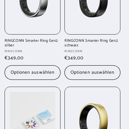
RINGCONN Smarter Ring Gen2
RINGCONN Smarter Ring Gen2
silber
schwarz
Anbieter:
Anbieter:
RINGCONN
RINGCONN
Normaler
€349,00
Normaler
€349,00
Preis
Preis
Optionen auswählen
Optionen auswählen